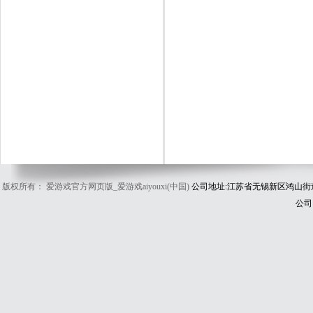
版权所有： 爱游戏官方网页版_爱游戏aiyouxi(中国)
公司地址:江苏省无锡新区鸿山街
公司