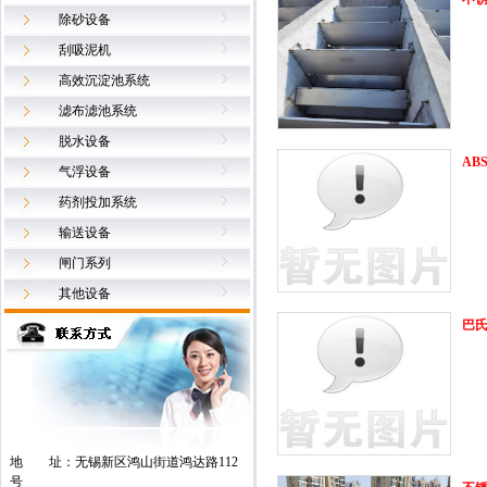
除砂设备
刮吸泥机
高效沉淀池系统
滤布滤池系统
脱水设备
AB
气浮设备
药剂投加系统
输送设备
闸门系列
其他设备
巴
地 址：无锡新区鸿山街道鸿达路112
号