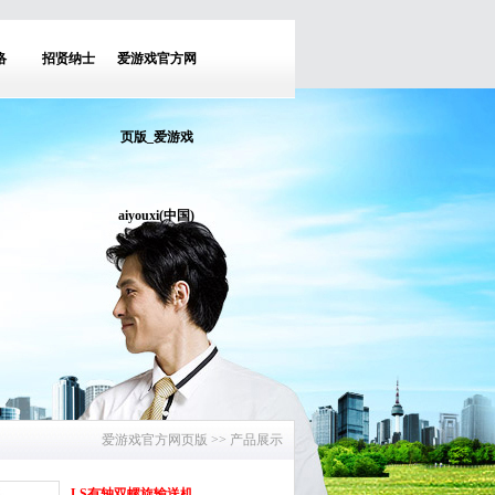
络
招贤纳士
爱游戏官方网
页版_爱游戏
aiyouxi(中国)
爱游戏官方网页版
>>
产品展示
LS有轴双螺旋输送机