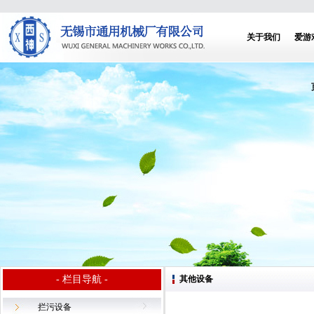
爱游戏官方网页版
关于我们
爱游
- 栏目导航 -
其他设备
拦污设备