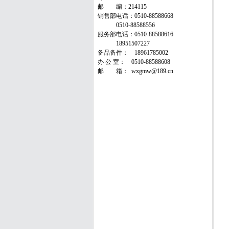
邮 编：214115
销售部电话：0510-88588668
0510-88588556
服务部电话：0510-88588616
18951507227
备品备件： 18961785002
办 公 室： 0510-88588608
邮 箱：
wxgmw@189.cn