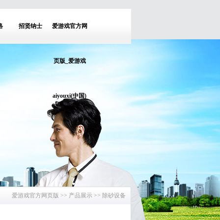
络
招贤纳士
爱游戏官方网
页版_爱游戏
aiyouxi(中国)
爱游戏官方网页版
>>
产品展示
>>
除砂设备