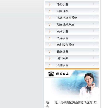
除砂设备
刮吸泥机
高效沉淀池系统
滤布滤池系统
脱水设备
气浮设备
药剂投加系统
输送设备
闸门系列
其他设备
地 址：无锡新区鸿山街道鸿达路112
号