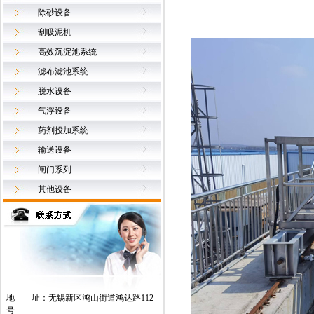
除砂设备
刮吸泥机
高效沉淀池系统
滤布滤池系统
脱水设备
气浮设备
药剂投加系统
输送设备
闸门系列
其他设备
地 址：无锡新区鸿山街道鸿达路112
号